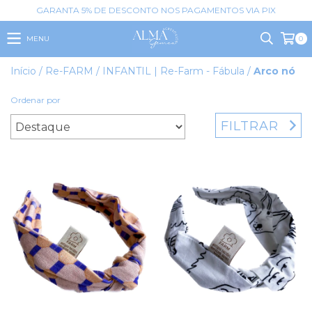
GARANTA 5% DE DESCONTO NOS PAGAMENTOS VIA PIX
MENU
0
Início
/
Re-FARM
/
INFANTIL | Re-Farm - Fábula
/
Arco nó
Ordenar por
FILTRAR