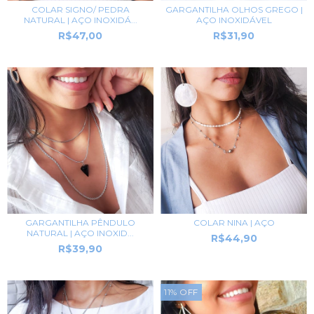
COLAR SIGNO/ PEDRA
GARGANTILHA OLHOS GREGO |
NATURAL | AÇO INOXIDÁ...
AÇO INOXIDÁVEL
R$47,00
R$31,90
GARGANTILHA PÊNDULO
COLAR NINA | AÇO
NATURAL | AÇO INOXID...
R$44,90
R$39,90
11
%
OFF