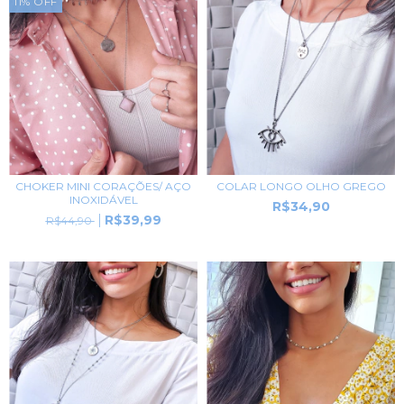
11
%
OFF
CHOKER MINI CORAÇÕES/ AÇO
COLAR LONGO OLHO GREGO
INOXIDÁVEL
R$34,90
R$39,99
R$44,90