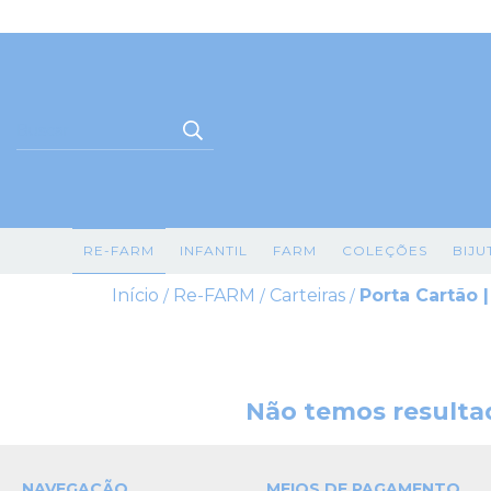
RE-FARM
INFANTIL
FARM
COLEÇÕES
BIJU
Início
Re-FARM
Carteiras
Porta Cartão
/
/
/
Não temos resultad
NAVEGAÇÃO
MEIOS DE PAGAMENTO