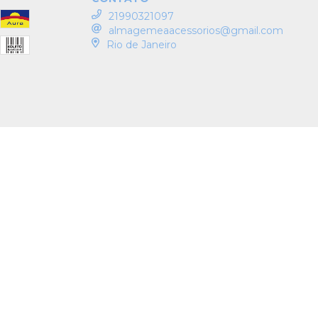
21990321097
almagemeaacessorios@gmail.com
Rio de Janeiro