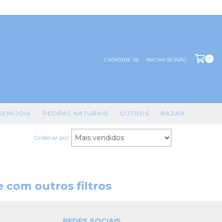
0
CADASTRE-SE
INICIAR SESSÃO
SEMIJOIA
PEDRAS NATURAIS
OUTROS
BAZAR
Ordenar por
 com outros filtros
REDES SOCIAIS