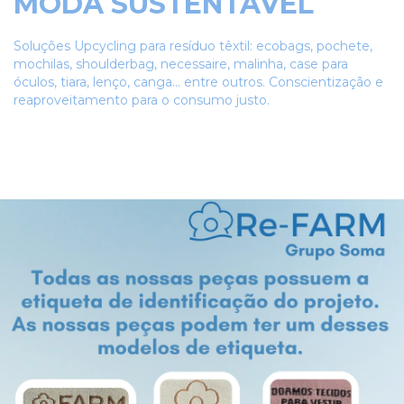
MODA SUSTENTÁVEL
Soluções Upcycling para resíduo têxtil: ecobags, pochete,
mochilas, shoulderbag, necessaire, malinha, case para
óculos, tiara, lenço, canga... entre outros. Conscientização e
reaproveitamento para o consumo justo.