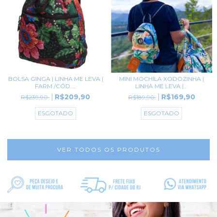
BOLSA GINGA | LINHA ME LEVA |
MINI MOCHILA XODOZINHA |
FARM /CÓD....
LINHA ME LEVA |...
R$209,90
R$169,90
R$239,90
R$189,90
ESGOTADO
ESGOTADO
VER TODOS OS PRODUTOS